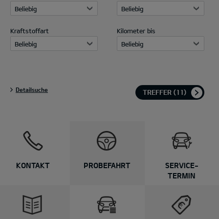
Beliebig
Beliebig
Kraftstoffart
Kilometer bis
Beliebig
Beliebig
Detailsuche
TREFFER
(11)
Kia und e-
mobilio.
KONTAKT
PROBEFAHRT
SERVICE-
Lass dich zur E-Mobilität
TERMIN
beraten. Schnell, einfach
& kompetent.
Zum EV Berater