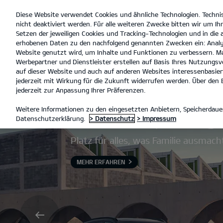
Diese Website verwendet Cookies und ähnliche Technologien. Techni
open
nicht deaktiviert werden. Für alle weiteren Zwecke bitten wir um Ihr
menu
Setzen der jeweiligen Cookies und Tracking-Technologien und in die
erhobenen Daten zu den nachfolgend genannten Zwecken ein: Analy
Website genutzt wird, um Inhalte und Funktionen zu verbessern. Ma
Werbepartner und Dienstleister erstellen auf Basis Ihres Nutzungsve
auf dieser Website und auch auf anderen Websites interessenbasiert
jederzeit mit Wirkung für die Zukunft widerrufen werden. Über den B
jederzeit zur Anpassung Ihrer Präferenzen.
Der Kia Sportag
Weitere Informationen zu den eingesetzten Anbietern, Speicherdauer
Datenschutzerklärung.
> Datenschutz
> Impressum
Platz für alles, was Familie ausmach
MEHR ERFAHREN