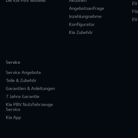
Die Kia PBV Modelle
Aktionen
EV
Angebotsanfrage
Fö
Inzahlungnahme
EV
Konfigurator
Kia Zubehör
Service
Service Angebote
Teile & Zubehör
Garantien & Anleitungen
7 Jahre Garantie
Kia PBV Nutzfahrzeuge
Service
Kia App