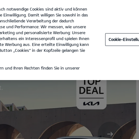
sch notwendige Cookies sind aktiv und können
Kia
e Einwilligung. Damit willigen Sie sowohl in das
 anschließende Verarbeitung der dadurch
se und Performance: Wir messen, wie unsere
Südmobile GmbH
Tel. :
07732 - 99750
rketing und personalisierte Werbung: Unsere
rhaltens ein Interessenprofil und spielen Ihnen
Cookie-Einstel
e Werbung aus. Eine erteilte Einwilligung kann
utton „Cookies“ in der Kopfzeile gelangen Sie
e.
n und Ihren Rechten finden Sie in unserer
t.