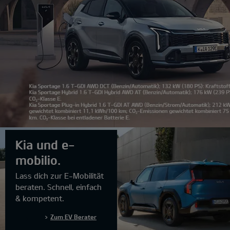
1
Kia und e-
2
3
mobilio.
4
Lass dich zur E-Mobilität
5
beraten. Schnell, einfach
6
& kompetent.
7
Zum EV Berater