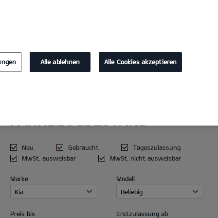
KONTAKT
lungen
Alle ablehnen
Alle Cookies akzeptieren
AKTUELLER
Die Kia Summer 
FAHRZEUGBESTAND
Dein elektrischer Sommer.
Neu
Gebraucht
Tageszulassung
MwSt. ausweisbar
MwSt. nicht ausweisbar
MEHR ERFAHREN
Marke
Modell
Kia
Beliebig
Preis bis
Erstzulassung ab