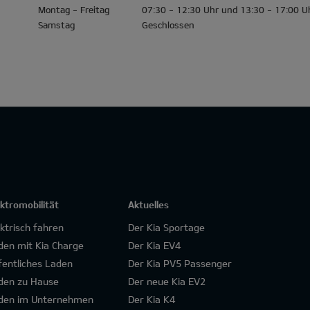
Montag - Freitag
07:30 - 12:30 Uhr und 13:30 - 17:00 U
Samstag
Geschlossen
ektromobilität
Aktuelles
ektrisch fahren
Der Kia Sportage
den mit Kia Charge
Der Kia EV4
fentliches Laden
Der Kia PV5 Passenger
den zu Hause
Der neue Kia EV2
den im Unternehmen
Der Kia K4