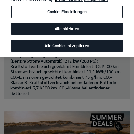
Cookie-Einstellungen
Kia Sportage 1.6 T-GDI 48V AWD DCT
(Benzin/Automatik);
132 kW (180 PS): Kraftstoffverbrauch kombiniert 7,8
l/100 km; CO
-Emissionen kombiniert 177 g/km. CO
-
2
2
Klasse G.
Alle ablehnen
Kia Sportage Hybrid 1.6 T-GDI Hybrid AWD
(Benzin/Automatik); 176 kW (239 PS):
Kraftstoffverbrauch kombiniert 6,5 l/100 km; CO
-
Alle Cookies akzeptieren
2
Emissionen kombiniert 147 g/km. CO
-Klasse E.
2
Kia Sportage Plug-in Hybrid 1.6 T-GDI AT AWD
(Benzin/Strom/Automatik); 212 kW (288 PS):
Kraftstoffverbrauch gewichtet kombiniert 3,3 l/100 km;
Stromverbrauch gewichtet kombiniert 11,1 kWh/100 km;
CO
-Emissionen gewichtet kombiniert 75 g/km. CO
-
2
2
Klasse B. Kraftstoffverbrauch bei entladener Batterie
kombiniert 6,7 l/100 km. CO
-Klasse bei entladener
2
Batterie E.