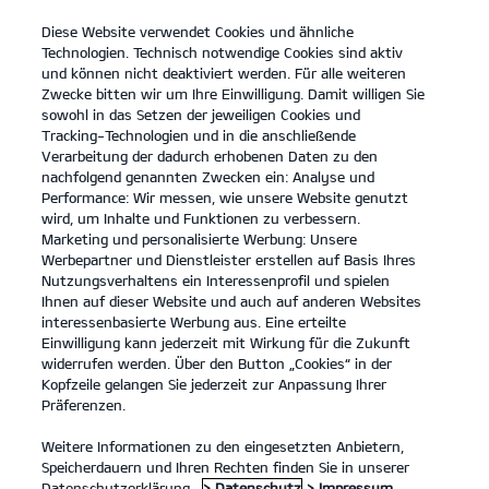
Diese Website verwendet Cookies und ähnliche
open
Technologien. Technisch notwendige Cookies sind aktiv
menu
und können nicht deaktiviert werden. Für alle weiteren
KONTAKT
Zwecke bitten wir um Ihre Einwilligung. Damit willigen Sie
sowohl in das Setzen der jeweiligen Cookies und
Tracking-Technologien und in die anschließende
AKTIONEN
Verarbeitung der dadurch erhobenen Daten zu den
nachfolgend genannten Zwecken ein: Analyse und
Performance: Wir messen, wie unsere Website genutzt
AKTIONEN
wird, um Inhalte und Funktionen zu verbessern.
Marketing und personalisierte Werbung: Unsere
Werbepartner und Dienstleister erstellen auf Basis Ihres
Nutzungsverhaltens ein Interessenprofil und spielen
Ihnen auf dieser Website und auch auf anderen Websites
interessenbasierte Werbung aus. Eine erteilte
Einwilligung kann jederzeit mit Wirkung für die Zukunft
widerrufen werden. Über den Button „Cookies“ in der
Kopfzeile gelangen Sie jederzeit zur Anpassung Ihrer
Präferenzen.
Weitere Informationen zu den eingesetzten Anbietern,
Der Kia Sportage.
Speicherdauern und Ihren Rechten finden Sie in unserer
Mehr erfahren
Platz für alles, was Familie ausmacht.
Datenschutzerklärung.
> Datenschutz
> Impressum